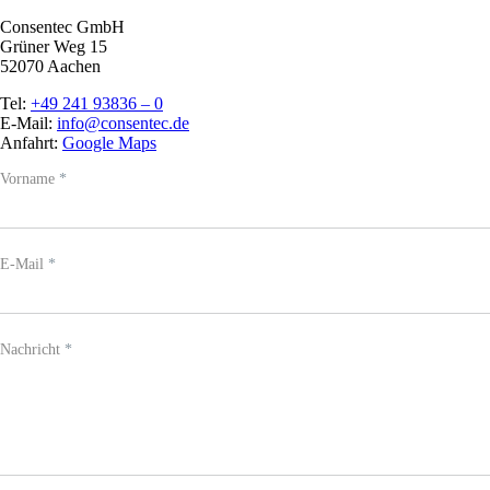
Consentec GmbH
Grüner Weg 15
52070 Aachen
Tel:
+49 241 93836 – 0
E-Mail:
info@consentec.de
Anfahrt:
Google Maps
Team
Vorname
Falls
*
-
Du
Kontakt
menschlich
bist,
lasse
E-Mail
*
dieses
Feld
leer.
Nachricht
*