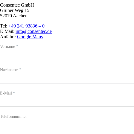
Consentec GmbH
Grüner Weg 15
52070 Aachen
Tel:
+49 241 93836 – 0
E-Mail:
info@consentec.de
Anfahrt:
Google Maps
Team
Vorname
Falls
*
-
Du
Kontakt
menschlich
bist,
lasse
Nachname
*
dieses
Feld
leer.
E-Mail
*
Telefonnummer