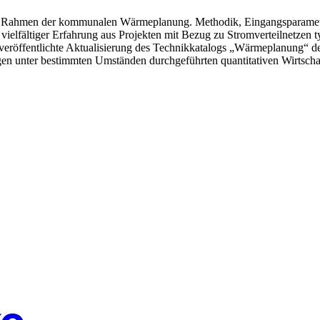
h im Rahmen der kommunalen Wärmeplanung. Methodik, Eingangsparamet
ielfältiger Erfahrung aus Projekten mit Bezug zu Stromverteilnetzen ty
gst veröffentlichte Aktualisierung des Technikkatalogs „Wärmepla
unter bestimmten Umständen durchgeführten quantitativen Wirtschaftl